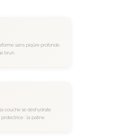
niforme sans piqûre profonde.
ge brun.
, la couche se déshydrate
otectrice : la patine.