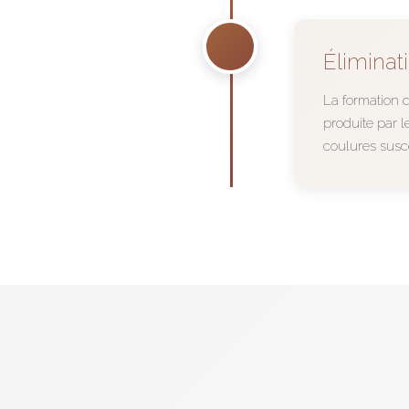
Éliminat
La formation d
produite par l
coulures susc