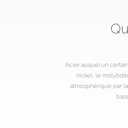
Qu
Acier auquel un certai
nickel, le molybdèn
atmosphérique par la
base